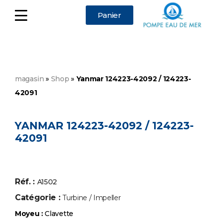
Panier
magasin
»
Shop
»
Yanmar 124223-42092 / 124223-
42091
YANMAR 124223-42092 / 124223-
42091
Réf. :
A1502
Catégorie :
Turbine / Impeller
Moyeu :
Clavette