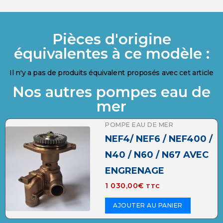
Pièces d'origine
équivalentes à ce modèle :
Il n'y a pas de produits équivalent proposés avec cet article
Nos autres pompes eau de
mer
POMPE EAU DE MER
NEF4/ NEF6 / NEF400 /
N40 / N60 / N67 AVEC
ENGRENAGE
1 030,00
€
TTC
AJOUTER AU PANIER