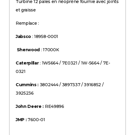
Turbine 12 pales en néoprène fournie avec joints
et graisse
Remplace :
Jabsco
: 18958-0001
Sherwood
: 17000K
Caterpillar
: 1W5664 / 7E0321 / 1W-5664 / 7E-
0321
Cummins :
3802444 / 3897337 / 3916852 /
3925236
John Deere :
RE49896
JMP :
7600-01