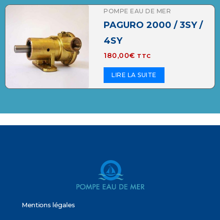
POMPE EAU DE MER
PAGURO 2000 / 3SY /
4SY
180,00
€
TTC
LIRE LA SUITE
Mentions légales