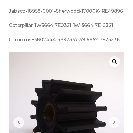
Jabsco-18958-0001
–
Sherwood-17000K- RE49896
Caterpillar-1W5664-7E0321-1W-5664-7E-0321
Cummins
–
3802444-3897337-3916852-3925236