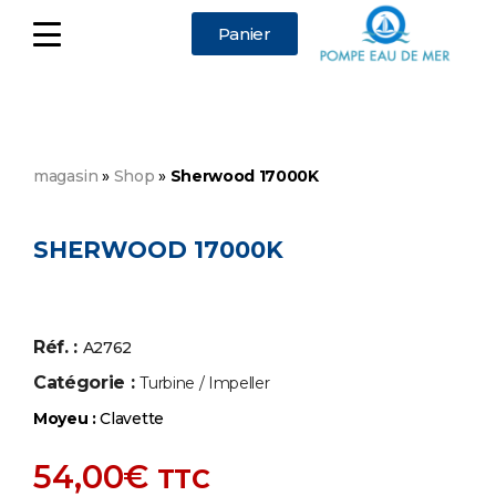
Panier
magasin
»
Shop
»
Sherwood 17000K
SHERWOOD 17000K
Réf. :
A2762
Catégorie :
Turbine / Impeller
Moyeu :
Clavette
54,00
€
TTC