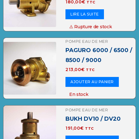
180,00
€
TTC
LIRE LA SUITE
⚠️ Rupture de stock
POMPE EAU DE MER
PAGURO 6000 / 6500 /
8500 / 9000
213,00
€
TTC
AJOUTER AU PANIER
En stock
POMPE EAU DE MER
BUKH DV10 / DV20
191,00
€
TTC