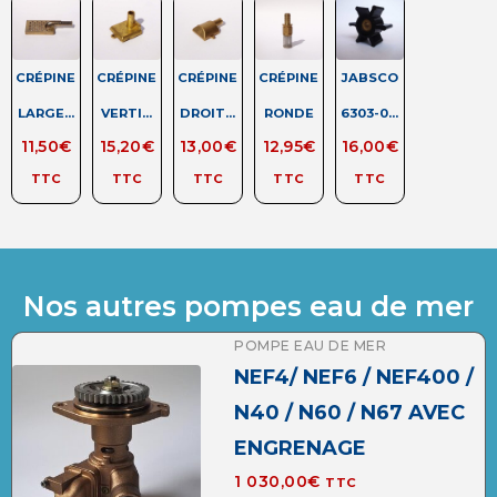
CRÉPINE
CRÉPINE
CRÉPINE
CRÉPINE
JABSCO
LARGE...
VERTI...
DROIT...
RONDE
6303-0...
11,50
€
15,20
€
13,00
€
12,95
€
16,00
€
TTC
TTC
TTC
TTC
TTC
Nos autres pompes eau de mer
POMPE EAU DE MER
NEF4/ NEF6 / NEF400 /
N40 / N60 / N67 AVEC
ENGRENAGE
1 030,00
€
TTC