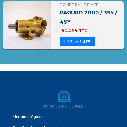
POMPE EAU DE MER
PAGURO 2000 / 3SY /
4SY
180,00
€
TTC
LIRE LA SUITE
Mentions légales