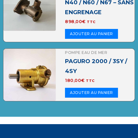
N40 / N60 / N67 – SANS
ENGRENAGE
898,00
€
TTC
AJOUTER AU PANIER
POMPE EAU DE MER
PAGURO 2000 / 3SY /
4SY
180,00
€
TTC
AJOUTER AU PANIER