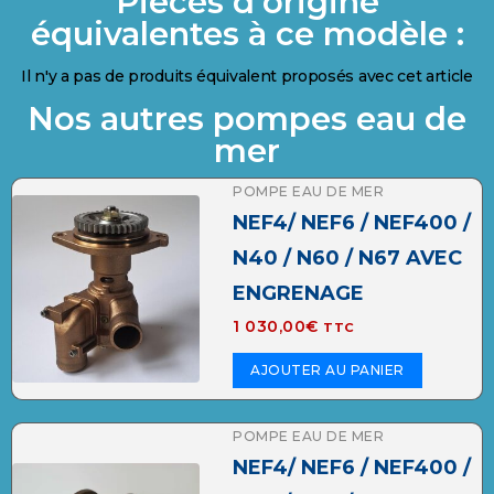
Pièces d'origine
équivalentes à ce modèle :
Il n'y a pas de produits équivalent proposés avec cet article
Nos autres pompes eau de
mer
POMPE EAU DE MER
NEF4/ NEF6 / NEF400 /
N40 / N60 / N67 AVEC
ENGRENAGE
1 030,00
€
TTC
AJOUTER AU PANIER
POMPE EAU DE MER
NEF4/ NEF6 / NEF400 /