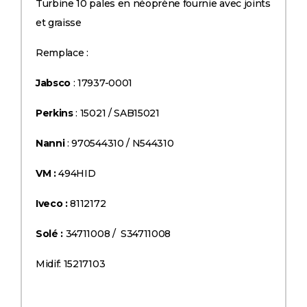
Turbine 10 pales en néoprène fournie avec joints
et graisse
Remplace :
Jabsco
: 17937-0001
Perkins
: 15021 / SAB15021
Nanni
: 970544310 / N544310
VM :
494HID
Iveco :
8112172
Solé :
34711008 / S34711008
Midif: 15217103