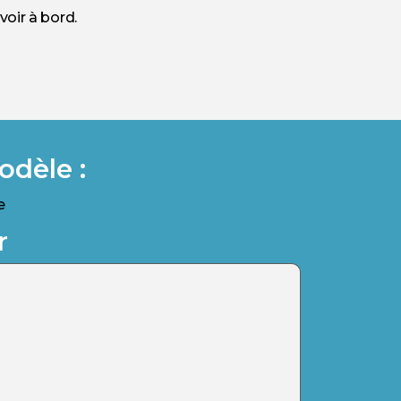
voir à bord.
odèle :
e
r