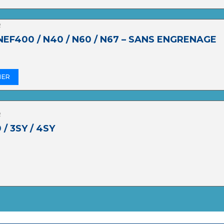
R
 NEF400 / N40 / N60 / N67 – SANS ENGRENAGE
IER
R
/ 3SY / 4SY