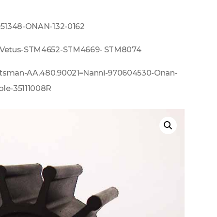
1951348-ONAN-132-0162
8-Vetus-STM4652-STM4669- STM8074
ftsman-AA.480.90021
–
Nanni-970604530-Onan-
ole-35111008R