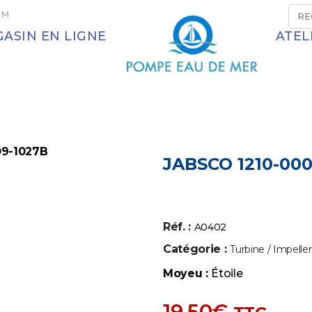
OM
ASIN EN LIGNE
ATEL
09-1027B
JABSCO 1210-000
Réf. :
A0402
Catégorie :
Turbine / Impeller
Moyeu :
Étoile
19,50
€