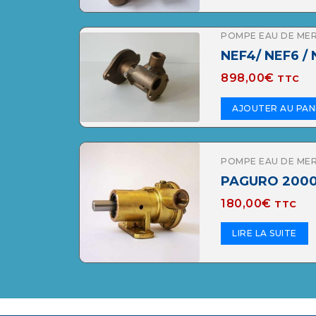
POMPE EAU DE ME
NEF4/ NEF6 /
898,00
€
TTC
AJOUTER AU PAN
POMPE EAU DE ME
PAGURO 2000 
180,00
€
TTC
LIRE LA SUITE