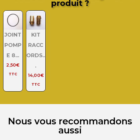
produit ?
JOINT
KIT
POMP
RACC
E 8...
ORDS..
2,50
€
.
TTC
14,00
€
TTC
Nous vous recommandons
aussi