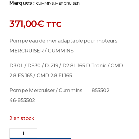
Marques :
CUMMINS
,
MERCRUISER
371,00
€
TTC
Pompe eau de mer adaptable pour moteurs
MERCRUISER / CUMMINS
D3.0L / DS30 / D-219 / D2.8L 165 D Tronic / CMD
2.8 ES 165 / CMD 2.8 EI 165
Pompe Mercruiser / Cummins 855502
46-855502
2 en stock